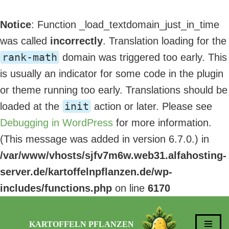
Notice
: Function _load_textdomain_just_in_time
was called
incorrectly
. Translation loading for the
rank-math
domain was triggered too early. This
is usually an indicator for some code in the plugin
or theme running too early. Translations should be
init
loaded at the
action or later. Please see
Debugging in WordPress
for more information.
(This message was added in version 6.7.0.) in
/var/www/vhosts/sjfv7m6w.web31.alfahosting-
server.de/kartoffelnpflanzen.de/wp-
includes/functions.php
on line
6170
KARTOFFELN PFLANZEN
Zum