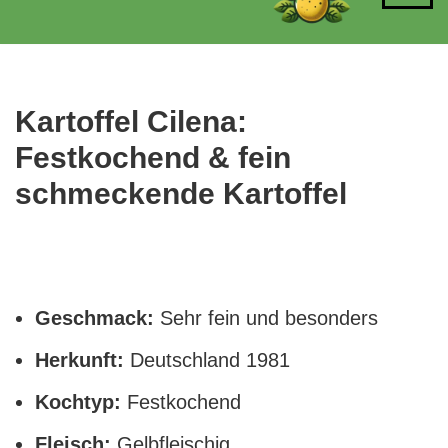
Inhalt
springen
Kartoffel Cilena:
Festkochend & fein
schmeckende Kartoffel
Geschmack:
Sehr fein und besonders
Herkunft:
Deutschland 1981
Kochtyp:
Festkochend
Fleisch:
Gelbfleischig