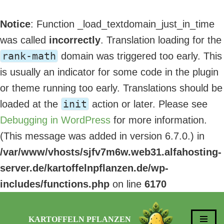
Notice
: Function _load_textdomain_just_in_time
was called
incorrectly
. Translation loading for the
rank-math
domain was triggered too early. This
is usually an indicator for some code in the plugin
or theme running too early. Translations should be
init
loaded at the
action or later. Please see
Debugging in WordPress
for more information.
(This message was added in version 6.7.0.) in
/var/www/vhosts/sjfv7m6w.web31.alfahosting-
server.de/kartoffelnpflanzen.de/wp-
includes/functions.php
on line
6170
KARTOFFELN PFLANZEN
Zum